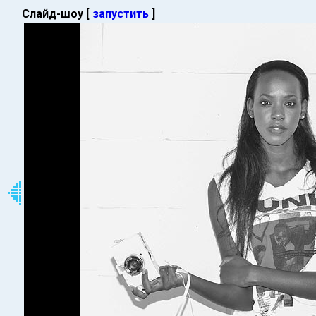
Слайд-шоу [
запустить
]