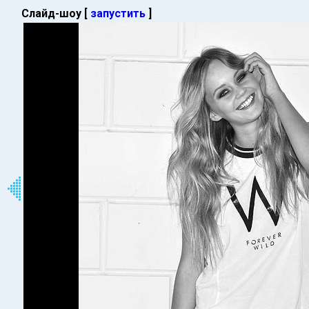
Слайд-шоу [
запустить
]