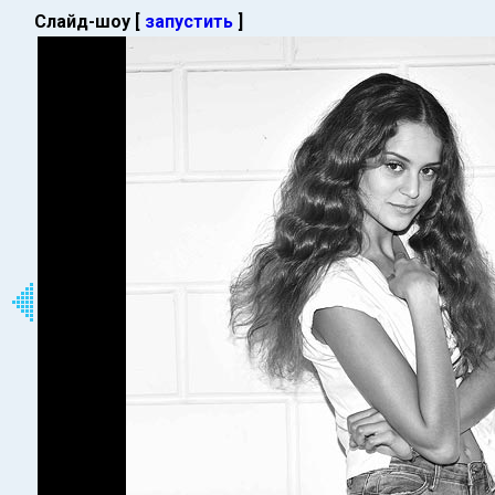
Слайд-шоу [
запустить
]