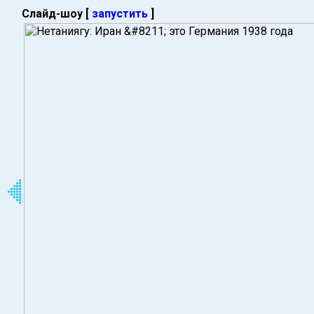
Слайд-шоу [
запустить
]