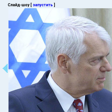
Слайд-шоу [
запустить
]