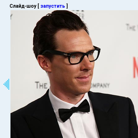
Слайд-шоу [
запустить
]