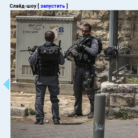
Слайд-шоу [
запустить
]