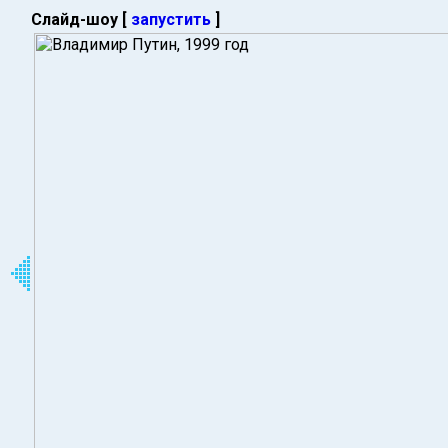
Слайд-шоу [
запустить
]