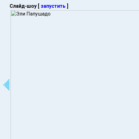
Слайд-шоу [
запустить
]