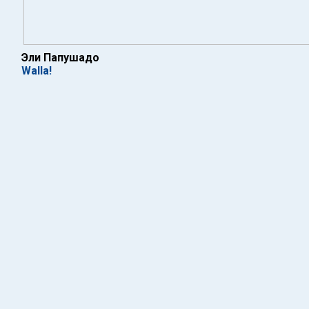
Эли Папушадо
Walla!