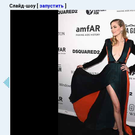
Слайд-шоу [
запустить
]