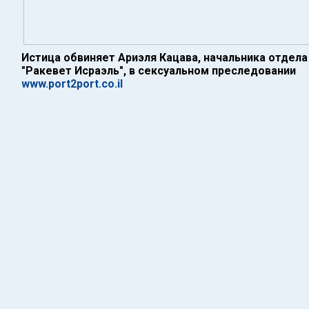
Истица обвиняет Ариэля Кацава, начальника отдел
"Ракевет Исраэль", в сексуальном преследовании
www.port2port.co.il