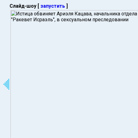
Слайд-шоу [
запустить
]