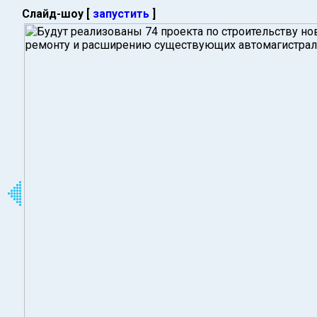
Слайд-шоу [
запустить
]