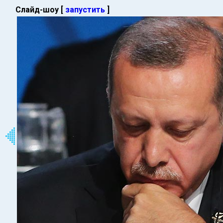
Слайд-шоу [
запустить
]