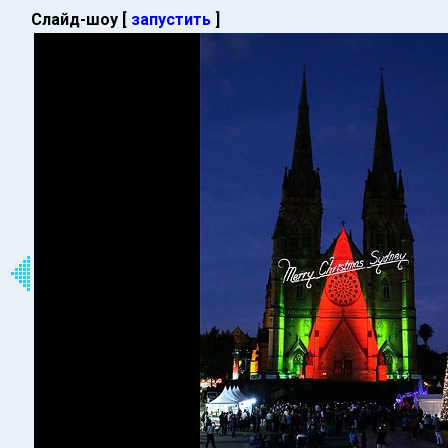
Слайд-шоу [
запустить
]