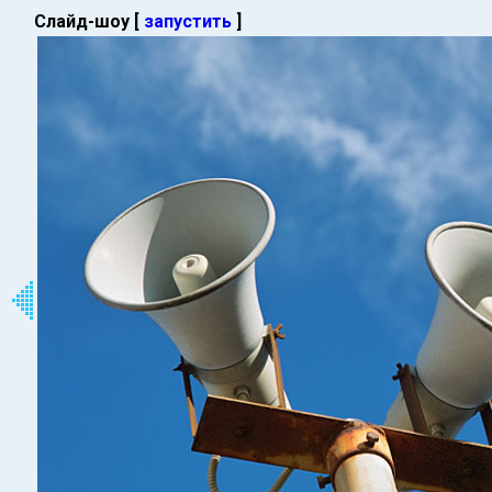
Слайд-шоу [
запустить
]