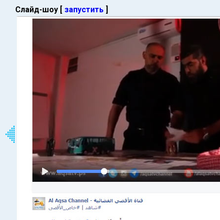
Слайд-шоу [
запустить
]