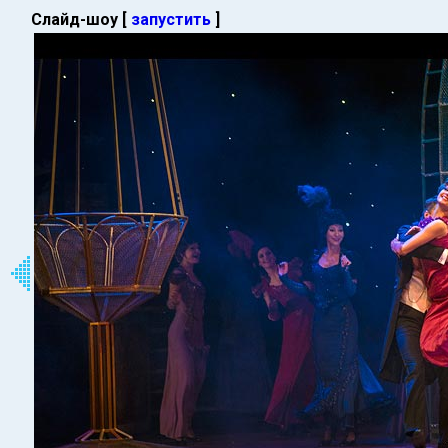
Слайд-шоу [
запустить
]