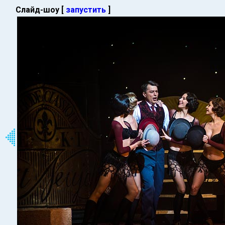
Слайд-шоу [
запустить
]