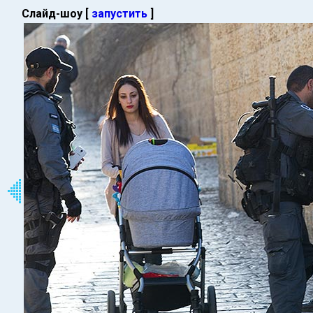
Слайд-шоу [
запустить
]