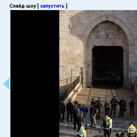
Слайд-шоу [
запустить
]