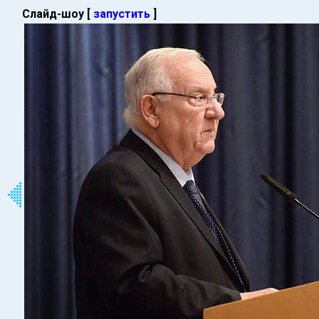
Слайд-шоу [
запустить
]