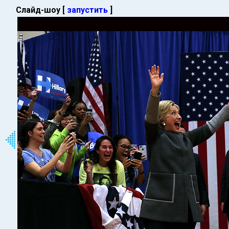
Слайд-шоу [
запустить
]