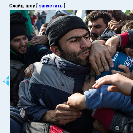
Слайд-шоу [
запустить
]