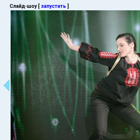
Слайд-шоу [
запустить
]