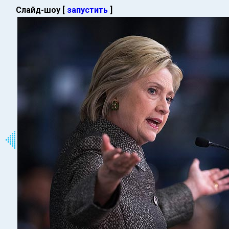
Слайд-шоу [
запустить
]