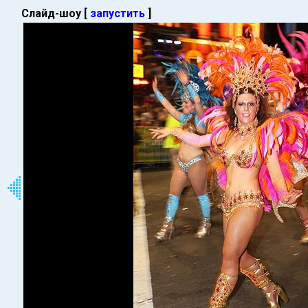
Слайд-шоу [
запустить
]