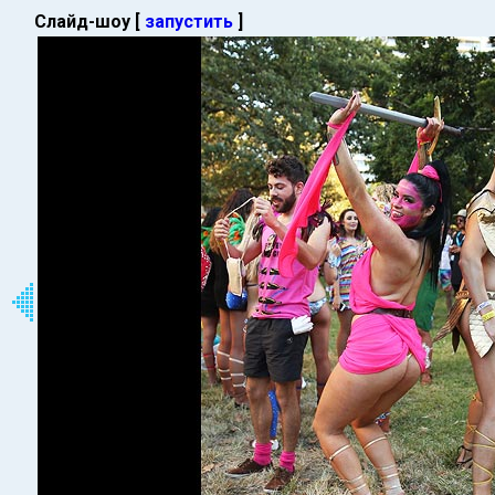
Слайд-шоу [
запустить
]