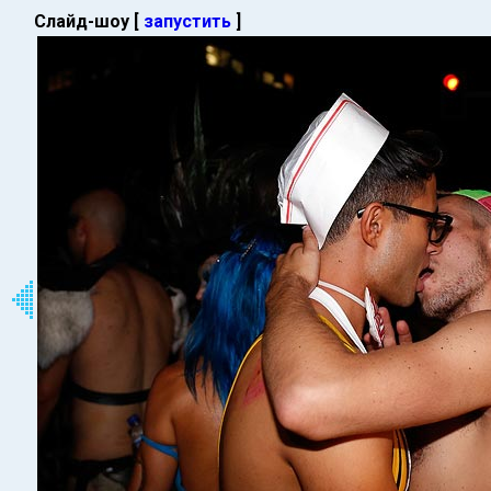
Слайд-шоу [
запустить
]