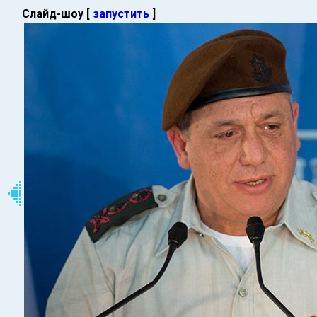
Слайд-шоу [
запустить
]