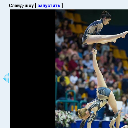
Слайд-шоу [
запустить
]