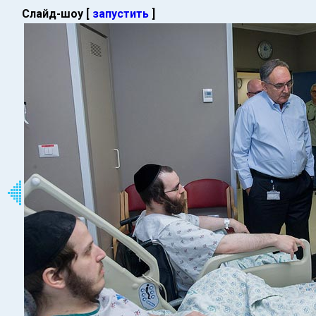
Слайд-шоу [
запустить
]