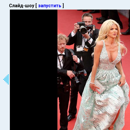
Слайд-шоу [
запустить
]