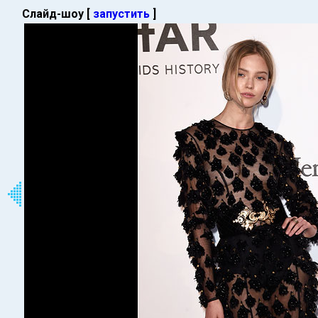
Слайд-шоу [
запустить
]