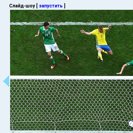
Слайд-шоу [
запустить
]