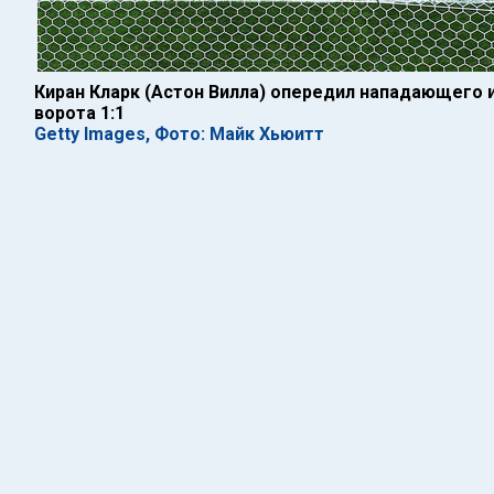
Киран Кларк (Астон Вилла) опередил нападающего и
ворота 1:1
Getty Images, Фото: Майк Хьюитт