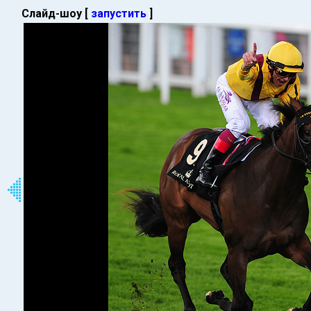
Слайд-шоу [
запустить
]