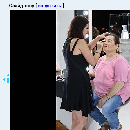
Слайд-шоу [
запустить
]