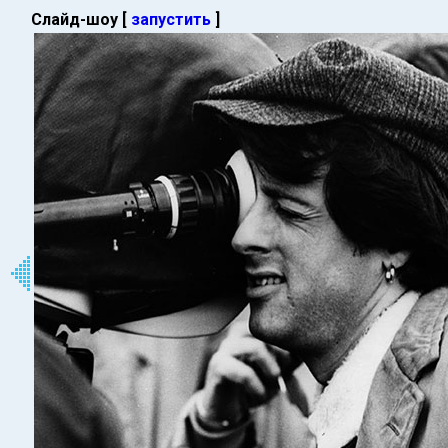
Слайд-шоу [
запустить
]