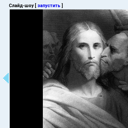
Слайд-шоу [
запустить
]