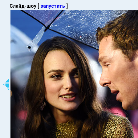
Слайд-шоу [
запустить
]