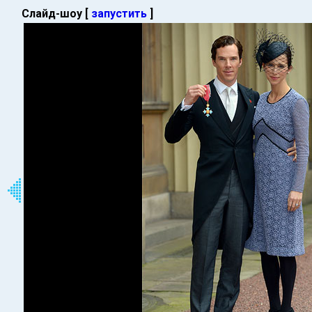
Слайд-шоу [
запустить
]