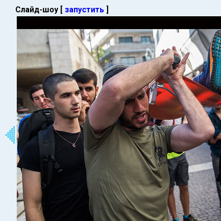
Слайд-шоу [
запустить
]