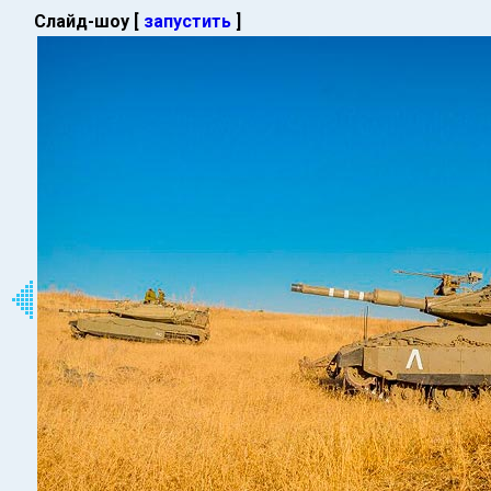
Слайд-шоу [
запустить
]