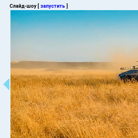
Слайд-шоу [
запустить
]