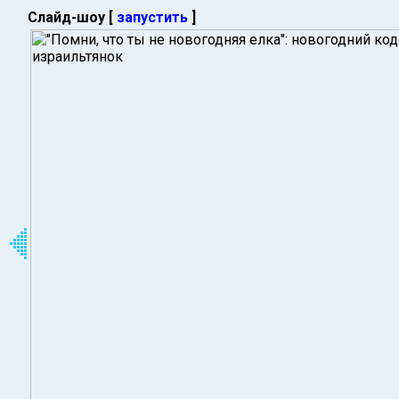
Слайд-шоу [
запустить
]