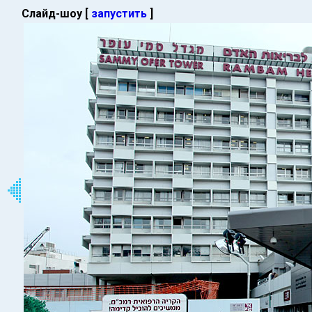
Слайд-шоу [
запустить
]