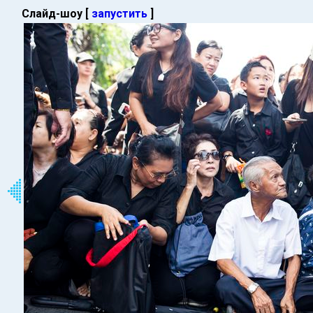
Слайд-шоу [
запустить
]