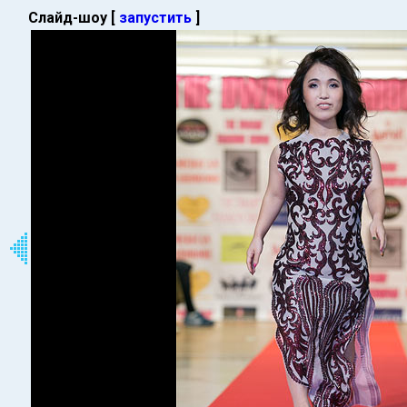
Слайд-шоу [
запустить
]