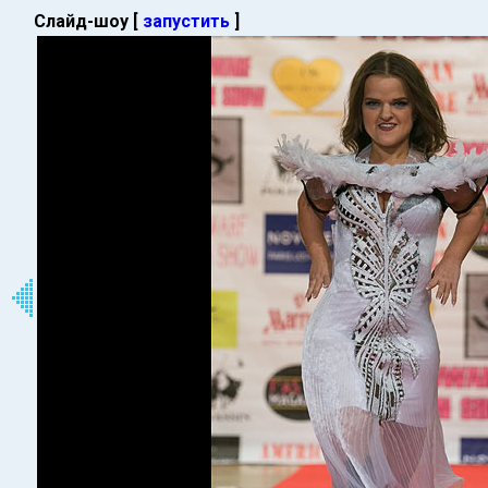
Слайд-шоу [
запустить
]