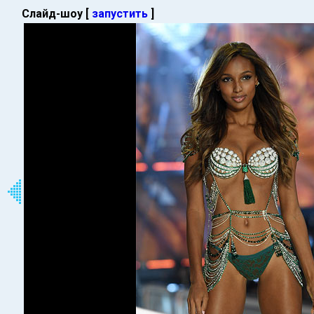
Слайд-шоу [
запустить
]