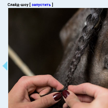
Слайд-шоу [
запустить
]